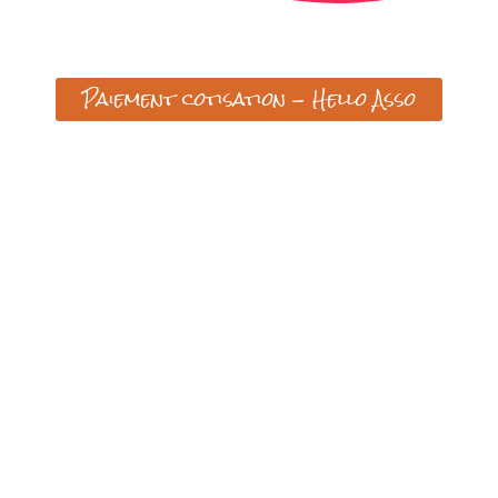
Paiement cotisation - Hello Asso
TEMPS
30 mn
30 mn
onnes)
TEMPS
1 hr
1 hr