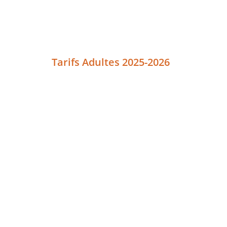
Tarifs Adultes 2025-2026
COURS INDIVIDUELS DE MUSIQUE
COURS
COURS D'INSTRUMENTS
CHANT
COURS COLLECTIFS DE MUSIQUE (minimum 8 pers
COURS
PERCUSSIONS BRESILIENNES
EDUCATION MUSICALE